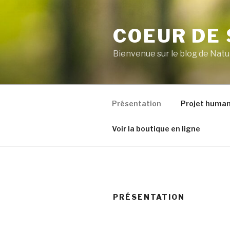
Aller
au
COEUR DE
contenu
principal
Bienvenue sur le blog de Natu
Présentation
Projet human
Voir la boutique en ligne
PRÉSENTATION