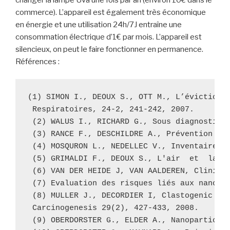
commerce). L’appareil est également très économique
en énergie et une utilisation 24h/7J entraîne une
consommation électrique d’1€ par mois. L’appareil est
silencieux, on peut le faire fonctionner en permanence.
Références :
(1) SIMON I., DEOUX S., OTT M., L’éviction d
 Respiratoires, 24-2, 241-242, 2007.

 (2) WALUS I., RICHARD G., Sous diagnostic d
 (3) RANCE F., DESCHILDRE A., Prévention sec
 (4) MOSQURON L., NEDELLEC V., Inventaire de
 (5) GRIMALDI F., DEOUX S., L'air  et  la  s
 (6) VAN DER HEIDE J, VAN AALDEREN, Clinical
 (7) Evaluation des risques liés aux nanomat
 (8) MULLER J., DECORDIER I, Clastogenic and
 Carcinogenesis 29(2), 427-433, 2008.

 (9) OBERDORSTER G., ELDER A., Nanoparticles