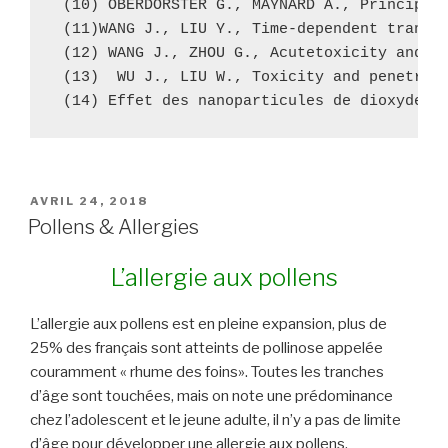
 (10) OBERDORSTER G., MAYNARD A., Principle
 (11)WANG J., LIU Y., Time-dependent translo
 (12) WANG J., ZHOU G., Acutetoxicity and bi
 (13)  WU J., LIU W., Toxicity and penetrati
 (14) Effet des nanoparticules de dioxyde d
PUBLIÉ
AVRIL 24, 2018
LE
Pollens & Allergies
L’allergie aux pollens
L’allergie aux pollens est en pleine expansion, plus de
25% des français sont atteints de
pollinose appelée
couramment «
rhume des foins». Toutes les tranches
d’âge sont touchées, mais on note une prédominance
chez l’adolescent et le jeune adulte, il n’y a pas de limite
d’âge pour développer une allergie aux pollens.