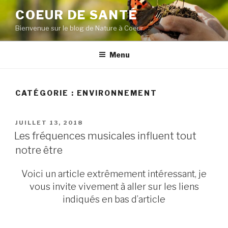
Aller
COEUR DE SANTÉ
au
Bienvenue sur le blog de Nature à Coeur
contenu
principal
Menu
CATÉGORIE :
ENVIRONNEMENT
PUBLIÉ
JUILLET 13, 2018
LE
Les fréquences musicales influent tout
notre être
Voici un article extrêmement intéressant, je
vous invite vivement à aller sur les liens
indiqués en bas d’article