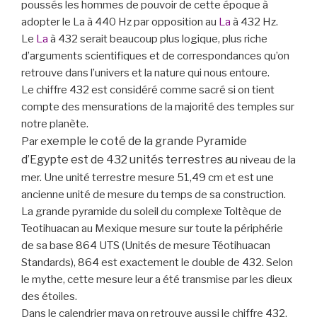
poussés les hommes de pouvoir de cette époque à
adopter le La à 440 Hz par opposition au
La
à 432 Hz.
Le
La
à 432 serait beaucoup plus logique, plus riche
d’arguments scientifiques et de correspondances qu’on
retrouve dans l’univers et la nature qui nous entoure.
Le chiffre 432 est considéré comme sacré si on tient
compte des mensurations de la majorité des temples sur
notre planète.
xemple le
coté de la grande Pyramide
Par e
d’Egypte est de 432 unités terrestres au
niveau de la
mer. Une unité terrestre mesure 51,49 cm et est une
ancienne unité de mesure du temps de sa construction.
La grande pyramide du soleil du complexe Toltèque de
Teotihuacan au Mexique mesure sur toute la périphérie
de sa base 864 UTS (Unités de mesure Téotihuacan
Standards), 864 est exactement le double de 432. Selon
le mythe, cette mesure leur a été transmise par les dieux
des étoiles.
Dans le calendrier maya on retrouve aussi le chiffre 432,