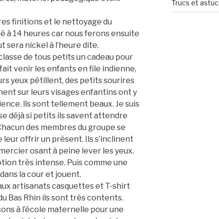
Trucs et astu
res finitions et le nettoyage du
né à 14 heures car nous ferons ensuite
t sera nickel à l’heure dite.
lasse de tous petits un cadeau pour
it venir les enfants en file indienne,
rs yeux pétillent, des petits sourires
nent sur leurs visages enfantins ont y
patience. lls sont tellement beaux. Je suis
e déjà si petits ils savent attendre
. Chacun des membres du groupe se
 leur offrir un présent. Ils s’inclinent
mercier osant à peine lever les yeux.
tion très intense. Puis comme une
dans la cour et jouent.
aux artisanats casquettes et T-shirt
du Bas Rhin ils sont très contents.
sons à l’école maternelle pour une