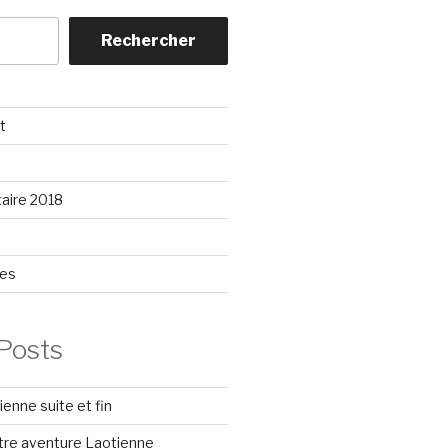
Rechercher
t
aire 2018
ces
Posts
enne suite et fin
tre aventure Laotienne