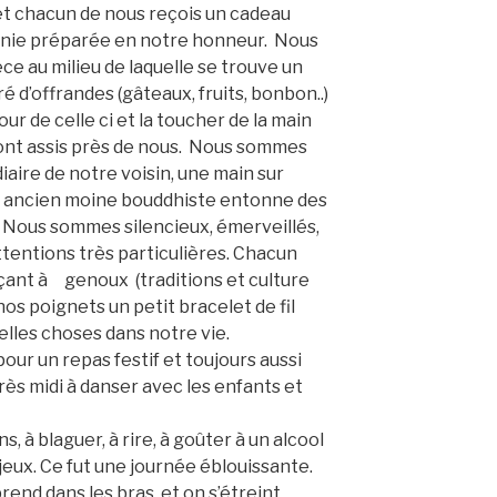
t chacun de nous reçois un cadeau
onie préparée en notre honneur. Nous
e au milieu de laquelle se trouve un
é d’offrandes (gâteaux, fruits, bonbon..)
our de celle ci et la toucher de la main
 sont assis près de nous. Nous sommes
iaire de notre voisin, une main sur
Un ancien moine bouddhiste entonne des
 Nous sommes silencieux, émerveillés,
tentions très particulières. Chacun
çant à genoux (traditions et culture
os poignets un petit bracelet de fil
elles choses dans notre vie.
ur un repas festif et toujours aussi
rès midi à danser avec les enfants et
, à blaguer, à rire, à goûter à un alcool
 jeux. Ce fut une journée éblouissante.
prend dans les bras, et on s’étreint