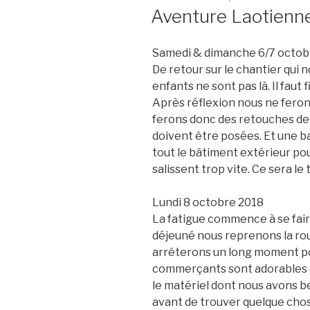
LE
Aventure Laotienne 
Samedi & dimanche 6/7 octob
De retour sur le chantier qui 
enfants ne sont pas là. Il faut 
Après réflexion nous ne ferons
ferons donc des retouches d
doivent être posées. Et une 
tout le bâtiment extérieur pou
salissent trop vite. Ce sera le 
Lundi 8 octobre 2018
La fatigue commence à se faire
déjeuné nous reprenons la rou
arrêterons un long moment po
commerçants sont adorables e
le matériel dont nous avons b
avant de trouver quelque chos