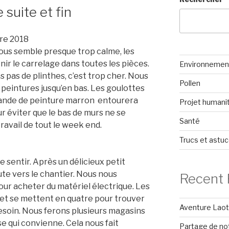
suite et fin
re 2018
nous semble presque trop calme, les
finir le carrelage dans toutes les pièces.
Environnemen
 pas de plinthes, c’est trop cher. Nous
Pollen
e
peintures jusqu’en bas. Les goulottes
bande de peinture marron entourera
Projet humanit
r éviter que le bas de murs ne se
Santé
travail de tout le week end.
Trucs et astu
 sentir. Après un délicieux petit
te vers le chantier. Nous nous
Recent 
ur acheter du matériel électrique. Les
t se mettent en quatre pour trouver
Aventure Laoti
esoin. Nous ferons plusieurs magasins
e qui convienne. Cela nous fait
Partage de no