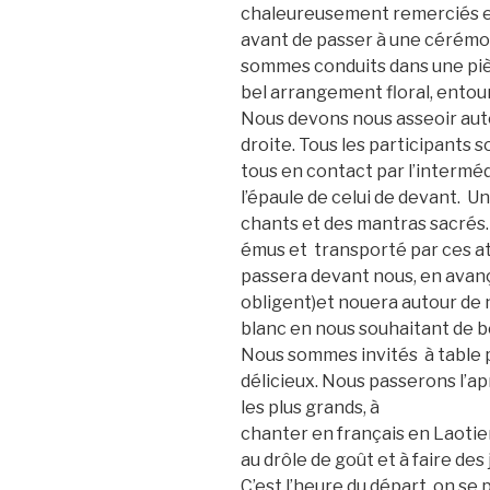
chaleureusement remerciés e
avant de passer à une cérém
sommes conduits dans une pièc
bel arrangement floral, entour
Nous devons nous
asseoir aut
droite. Tous les participants
tous en contact par l’interméd
l’épaule de celui de devant. 
chants et des mantras sacrés.
émus et transporté par ces at
passera devant nous, en avan
obligent)et nouera autour de n
blanc en nous souhaitant de b
Nous sommes invités à table po
délicieux. Nous passerons l’ap
les plus grands, à
chanter en français en Laotiens
au drôle de goût et à faire des
C’est l’heure du départ, on se 