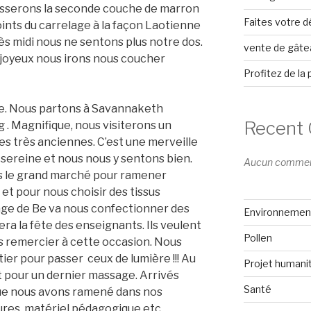
asserons la seconde couche de marron
Faites votre 
nts du carrelage à la façon Laotienne
après midi nous ne sentons plus notre dos.
vente de gâtea
 joyeux nous irons nous coucher
Profitez de la
e. Nous partons à Savannaketh
Recent
. Magnifique, nous visiterons un
s très anciennes. C’est une merveille
 sereine et nous nous y sentons bien.
Aucun commenta
s le grand marché pour ramener
et pour nous choisir des tissus
lage de Be va nous confectionner des
Environnemen
era la fête des enseignants. Ils veulent
Pollen
 remercier à cette occasion. Nous
ier pour passer ceux de lumière !!! Au
Projet humanit
 pour un dernier massage. Arrivés
Santé
que nous avons ramené dans nos
tures, matériel pédagogique etc….