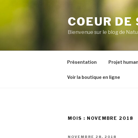
Aller
au
COEUR DE
contenu
principal
Bienvenue sur le blog de Natu
Présentation
Projet human
Voir la boutique en ligne
MOIS :
NOVEMBRE 2018
PUBLIÉ
NOVEMBRE 28, 2018