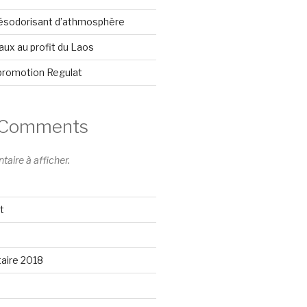
désodorisant d’athmosphère
ux au profit du Laos
 promotion Regulat
 Comments
ire à afficher.
t
aire 2018