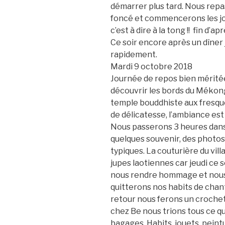
démarrer plus tard. Nous rep
foncé et commencerons les joi
c’est à dire à la tong !! fin d’
Ce soir encore après un dîner
rapidement.
Mardi 9 octobre 2018
Journée de repos bien mérité
découvrir les
bords du Mékong 
temple bouddhiste aux fresque
de délicatesse, l’ambiance est
Nous passerons 3 heures dan
quelques
souvenir, des photos 
typiques. La couturière du vil
jupes laotiennes car jeudi ce s
nous rendre hommage et nous
quitterons nos habits de chant
retour nous ferons un crochet
chez Be nous trions tous ce 
bagages. Habits, jouets, pein