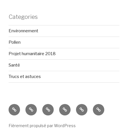
Categories
Environnement
Pollen
Projet humanitaire 2018
Santé
Trucs et astuces
Présentation
Projet
Environnement
Santé
Trucs
Voir
humanitaire
et
la
2018
astuces
boutique
Fièrement propulsé par WordPress