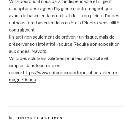
Voilà pourquoi il nous parait indispensable et urgent
d’adopter des règles
d’hygiène électromagnétique
avant de basculer dans un état de « trop plein » d’ondes
qui nous ferai basculer dans un état d’électro sensibilité
contraignant.
Il s’agit non seulement de prévenir un risque, mais de
préserver son intégrité. (source Réduire son exposition
aux ondes-Navoti).
Voici des solutions validées pour leur efficacité et
simples dans leur mise en
œuvre.
https://www.natureacoeur.fr/pollutions-electro-
magnetiques
CATÉGORIES
TRUCS ET ASTUCES