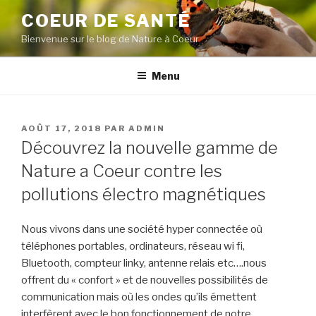
Aller
COEUR DE SANTÉ
au
Bienvenue sur le blog de Nature à Coeur
contenu
principal
Menu
PUBLIÉ
AOÛT 17, 2018
PAR
ADMIN
LE
Découvrez la nouvelle gamme de
Nature a Coeur contre les
pollutions électro magnétiques
Nous vivons dans une société hyper connectée où
téléphones portables,
ordinateurs, réseau wi fi,
Bluetooth, compteur linky, antenne relais etc….nous
offrent du « confort » et de nouvelles possibilités de
communication mais où les ondes qu’ils émettent
interfèrent avec le bon fonctionnement de notre