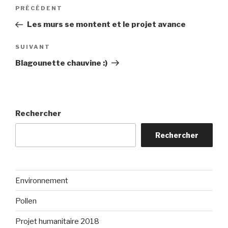
Navigation
Article
PRÉCÉDENT
de
précédent
Les murs se montent et le projet avance
l’article
Article
SUIVANT
suivant
Blagounette chauvine :)
Rechercher
Rechercher
Environnement
Pollen
Projet humanitaire 2018