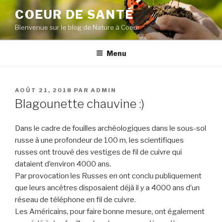
Aller
COEUR DE SANTÉ
au
Bienvenue sur le blog de Nature à Coeur
contenu
principal
Menu
PUBLIÉ
AOÛT 21, 2018
PAR
ADMIN
LE
Blagounette chauvine :)
Dans le cadre de fouilles archéologiques dans le sous-sol
russe à une profondeur de 100 m, les scientifiques
russes ont trouvé des vestiges de fil de cuivre qui
dataient d’environ 4000 ans.
Par provocation les Russes en ont conclu publiquement
que leurs ancêtres disposaient déjà il y a 4000 ans d’un
réseau de téléphone en fil de cuivre.
Les Américains, pour faire bonne mesure, ont également