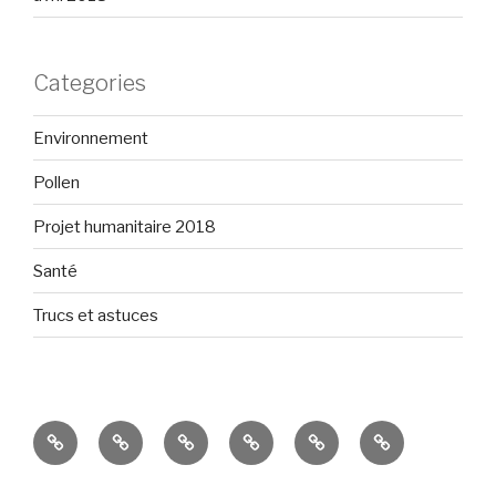
Categories
Environnement
Pollen
Projet humanitaire 2018
Santé
Trucs et astuces
Présentation
Projet
Environnement
Santé
Trucs
Voir
humanitaire
et
la
2018
astuces
boutique