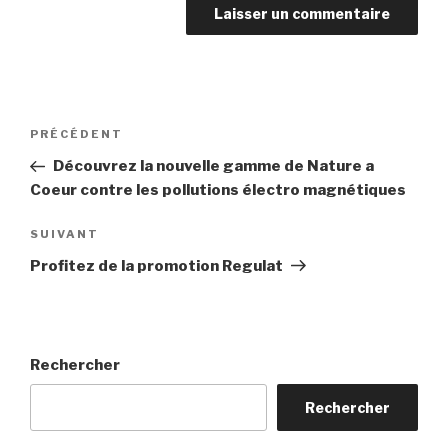
Navigation
Article
PRÉCÉDENT
de
précédent
Découvrez la nouvelle gamme de Nature a
l’article
Coeur contre les pollutions électro magnétiques
Article
SUIVANT
suivant
Profitez de la promotion Regulat
Rechercher
Rechercher